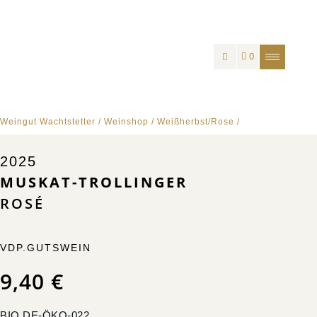
0
Weingut Wachtstetter
/
Weinshop
/
Weißherbst/Rose
/
2025
MUSKAT-TROLLINGER
ROSÉ
VDP.GUTSWEIN
9,40
€
BIO DE-ÖKO-022