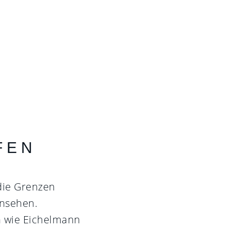
R
FEN
die Grenzen
nsehen.
n wie Eichelmann