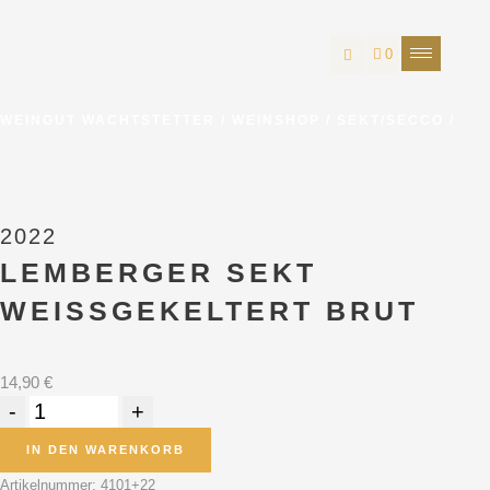
0
WEINGUT WACHTSTETTER
/
WEINSHOP
/
SEKT/SECCO
/
2022
LEMBERGER SEKT
WEISSGEKELTERT BRUT
14,90
€
IN DEN WARENKORB
Artikelnummer:
4101+22